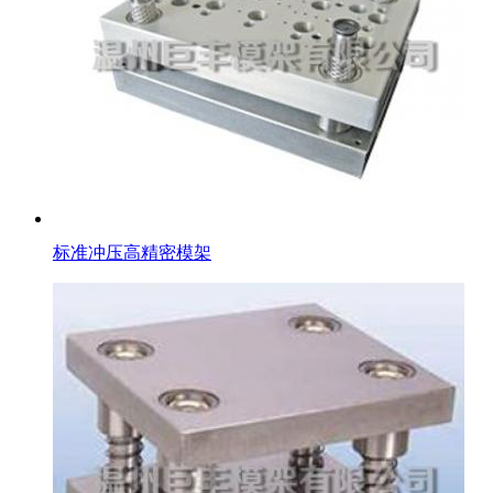
标准冲压高精密模架