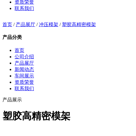
资质荣誉
联系我们
首页
/
产品展厅
/
冲压模架
/
塑胶高精密模架
产品分类
首页
公司介绍
产品展厅
新闻动态
车间展示
资质荣誉
联系我们
产品展示
塑胶高精密模架