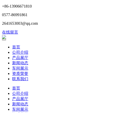
+86-13906671810
0577-86991861
2641653003@qq.com
在线留言
首页
公司介绍
产品展厅
新闻动态
车间展示
资质荣誉
联系我们
首页
公司介绍
产品展厅
新闻动态
车间展示