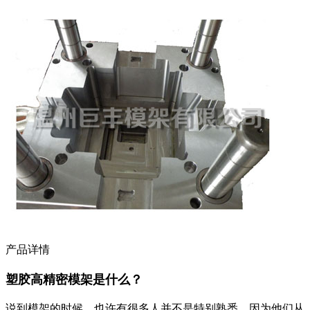
产品详情
塑胶高精密模架是什么？
说到模架的时候，也许有很多人并不是特别熟悉，因为他们从