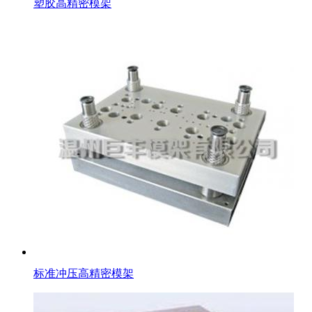
塑胶高精密模架
标准冲压高精密模架