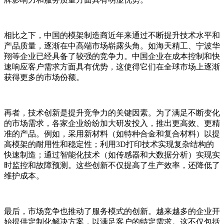
相比之下，中国的模架制造商近年来通过不断提升技术水平和
产品质量，逐渐在中高端市场崭露头角。如海天精工、宁波华
翔等企业已经具备了较强的竞争力。中国企业在成本控制和快
速响应客户需求方面具有优势，这使得它们在全球市场上逐渐
获得更多的市场份额。
再者，技术创新是提升竞争力的关键因素。为了满足不断变化
的市场需求，各家企业纷纷加大研发投入，推出更高效、更精
准的产品。例如，采用新材料（如特种合金和复合材料）以提
高模架的耐用性和稳定性；利用3D打印技术实现复杂结构的
快速制造；通过智能化技术（如传感器和大数据分析）实现实
时监控和故障预测。这些创新不仅提高了生产效率，还降低了
维护成本。
最后，市场竞争也推动了服务模式的创新。越来越多的企业开
始提供定制化解决方案，以满足客户的特定需求。这不仅包括