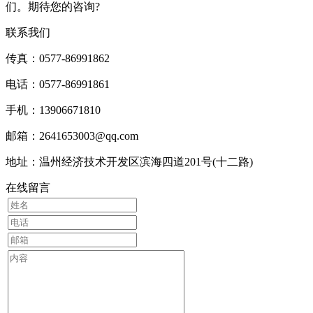
们。期待您的咨询?
联系我们
传真：0577-86991862
电话：0577-86991861
手机：13906671810
邮箱：2641653003@qq.com
地址：温州经济技术开发区滨海四道201号(十二路)
在线留言