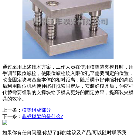
通过采用上述技术方案，工作人员在使用模架装夹模具时，用
手调节限位螺栓，使限位螺栓旋入限位孔至需要固定的位置，
改变固定块与基座本体的相对距离，随后调节好伸缩杆的高度
后利用限位机构使伸缩杆抵紧固定块，安装好模具后，伸缩杆
代替需要组装的支撑块给予模具更好的固定效果，提高装夹模
具的效率。
上一条：
模架组成部分
下一条：
非标模架的是什么?
如果你有任何问题,你想了解的建议及产品,可以随时联系我