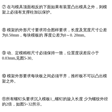
⑦ 在与模具顶面相反的下面如果有装置凸出模具之外，则模
架上必须有支撑柱加以保护。
⑧ 模架的外形尺寸要求符合图样要求，长度及宽度尺寸公差
为0.50mm，每块模板的 厚度公差为0～0. 20mm。
⑨ 动、定模精框尺寸必须保持一致，位置度误差应小于
0.03mm,见图5-30。
⑩ 模架外形要求每块板之间必须平齐，推杆板不可以凸出模
架之外。
⑪所有螺钉头要求沉入模板1_,螺钉的旋入长度 少为螺纹外径
的2倍，如图5~32所示。