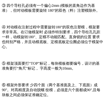
③ 四个导柱孔必须有一个偏心2mm (模板的直角边作为基
准），但对动模板需要旋转 180°的双色（料）注塑模除外。
④ 对动模在注射过程中需要旋转180°的双色注塑模，模架要
求非常高。在订做模架时 必须作特别要求，四个导柱孔孔距
一样，动模旋转180°、定模不动能匹配。直身锁的位置 要求
也特别严格，并且动模底板、定模底板定位圈必须位于模架中
心。
⑤ 模架顶面要打“TOP”标记，每块模板都要编号，设计的基
准角要打“角尺”标记， 字髙度一般为10mm。
⑥ 模架外形要求 少四个面（两个基准面及上、下底面）成
90°。对髙精度及自动脱螺 纹模，必须是六个面都成90°,且每
块板之间必须保证准确定位。