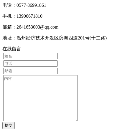
电话：0577-86991861
手机：13906671810
邮箱：2641653003@qq.com
地址：温州经济技术开发区滨海四道201号(十二路)
在线留言