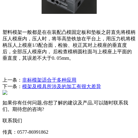
塑料模架一般都是在在装配凸模固定板和垫板之莳直先将模柄
压人模座内，压人时，将等高垫铁放在平台上，用压力机将模
柄压人上模座1/3配合面，检验、校正其对上模座的垂直度
后，全部压人模座内， 后检查模柄圆柱面与上模座上平面的
垂直度，其误差不大于0. 05mm。
上一条：
非标模架适合于多种应用
下一条：
模架及模具所涉及的加工有很大差异
如果你有任何问题,你想了解的建议及产品,可以随时联系我
们。期待您的咨询?
联系我们
传真：0577-86991862