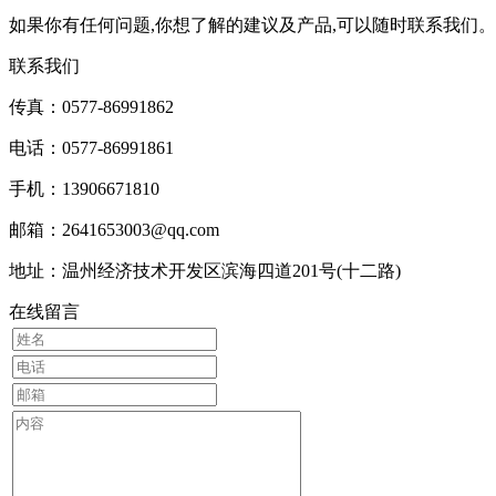
如果你有任何问题,你想了解的建议及产品,可以随时联系我们。
联系我们
传真：0577-86991862
电话：0577-86991861
手机：13906671810
邮箱：2641653003@qq.com
地址：温州经济技术开发区滨海四道201号(十二路)
在线留言