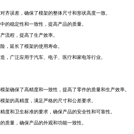
和对齐误差，确保了模架的整体尺寸和形状高度一致。
程中的稳定性和一致性，提高产品的质量。
生产流程，提高了生产效率。
风险，延长了模架的使用寿命。
制造，广泛应用于汽车、电子、医疗和家电等行业。
密模架确保了高精度和一致性，提高了零件的质量和生产效率。
了模架的高精度，满足严格的尺寸和公差要求。
高精度和卫生标准的要求，确保产品的安全性和可靠性。
架的质量，确保产品的外观和功能一致性。