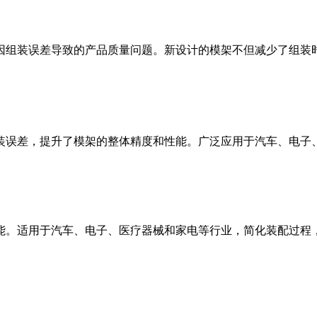
因组装误差导致的产品质量问题。新设计的模架不但减少了组装
装误差，提升了模架的整体精度和性能。广泛应用于汽车、电子
能。适用于汽车、电子、医疗器械和家电等行业，简化装配过程